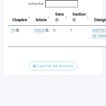
rechercher
Sens
Section
ocaux
Chapitre
Article
Désign
70
70323
R
F
GrDf DC
DE FRA
Exporter les données
ociations