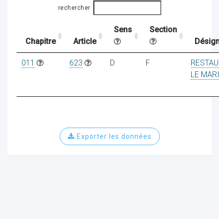
rechercher
Sens
Section
ocaux
Chapitre
Article
Désign
011
623
D
F
RESTAU
LE MAR
Exporter les données
ociations