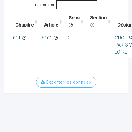
rechercher
Sens
Section
ocaux
Chapitre
Article
Désign
011
6161
D
F
GROUP
PARIS V
LOIRE
Exporter les données
ociations