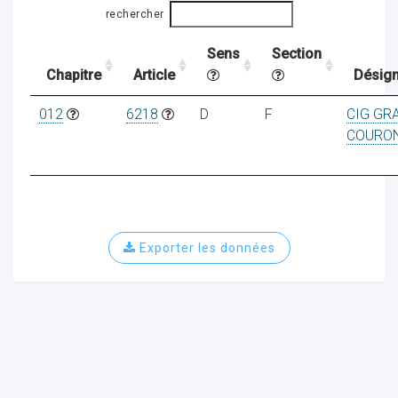
rechercher
Sens
Section
ocaux
Chapitre
Article
Désign
012
6218
D
F
CIG GR
COURO
Exporter les données
ociations