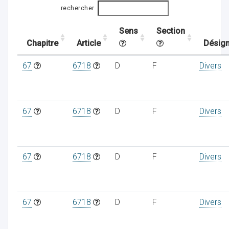
rechercher
Sens
Section
ocaux
Chapitre
Article
Désign
67
6718
D
F
Divers
67
6718
D
F
Divers
67
6718
D
F
Divers
ociations
67
6718
D
F
Divers