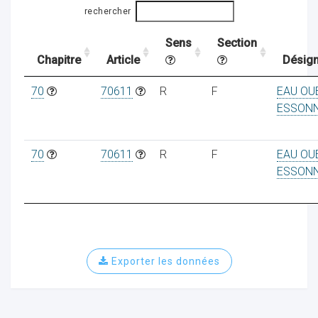
rechercher
Sens
Section
ocaux
Chapitre
Article
Désign
70
70611
R
F
EAU OU
ESSON
70
70611
R
F
EAU OU
ESSON
Exporter les données
ociations