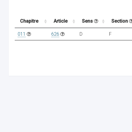
Chapitre
Article
Sens
Section
011
626
D
F