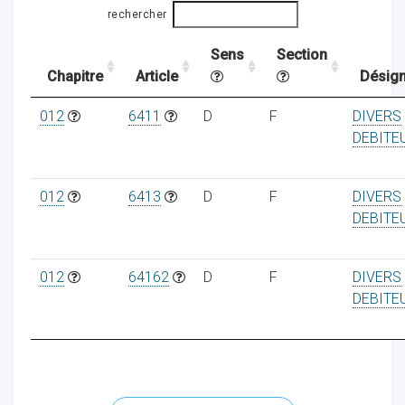
rechercher
Sens
Section
ocaux
Chapitre
Article
Désign
012
6411
D
F
DIVERS
DEBITE
012
6413
D
F
DIVERS
DEBITE
012
64162
D
F
DIVERS
DEBITE
ociations