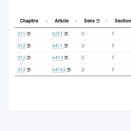
Chapitre
Article
Sens
Sectio
011
6251
D
F
012
6411
D
F
012
6413
D
F
012
64162
D
F