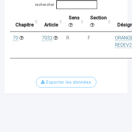
rechercher
Sens
Section
ocaux
Chapitre
Article
Désign
70
7032
R
F
ORANG
REDEV2
Exporter les données
ociations