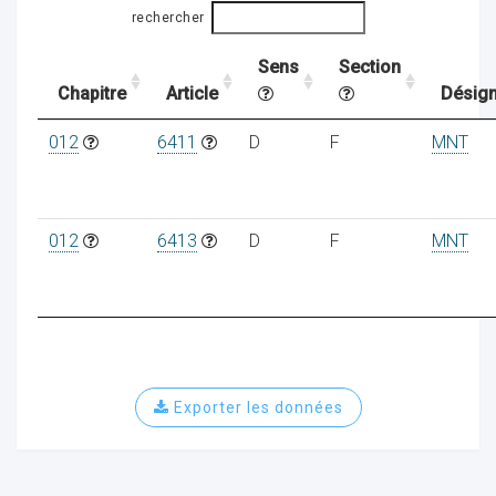
rechercher
Sens
Section
ocaux
Chapitre
Article
Désign
012
6411
D
F
MNT
012
6413
D
F
MNT
Exporter les données
ociations