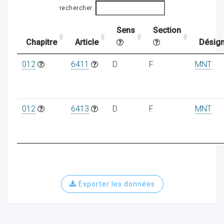
rechercher
Sens
Section
ocaux
Chapitre
Article
Désign
012
6411
D
F
MNT
012
6413
D
F
MNT
Exporter les données
ociations