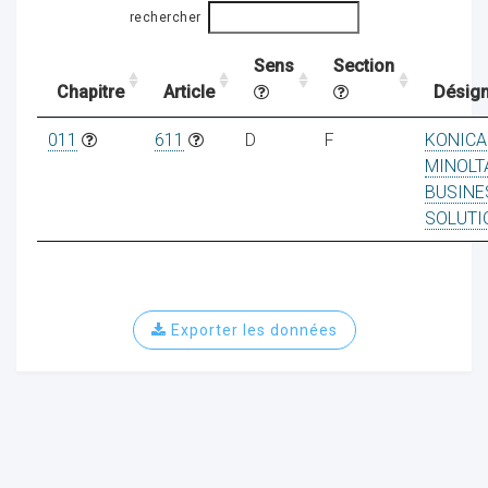
rechercher
Sens
Section
ocaux
Chapitre
Article
Désign
011
611
D
F
KONICA
MINOLT
BUSINE
SOLUTI
Exporter les données
ociations