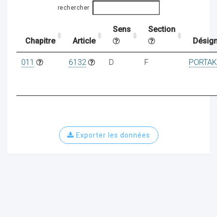
rechercher
Sens
Section
ocaux
Chapitre
Article
Désign
011
6132
D
F
PORTAK
Exporter les données
ociations