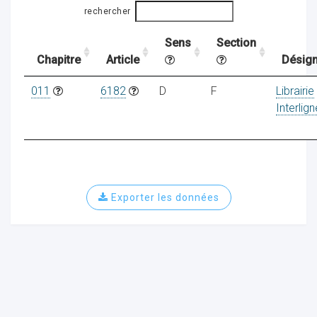
rechercher
Sens
Section
ocaux
Chapitre
Article
Désign
011
6182
D
F
Librairie
Interlig
Exporter les données
ociations