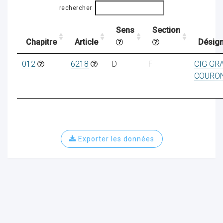
rechercher
Sens
Section
ocaux
Chapitre
Article
Désign
012
6218
D
F
CIG GR
COURO
Exporter les données
ociations