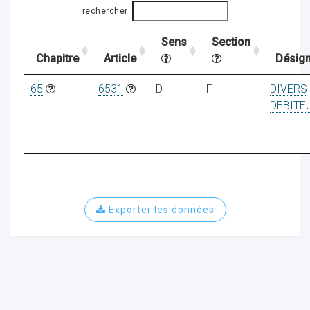
rechercher
Sens
Section
ocaux
Chapitre
Article
Désign
65
6531
D
F
DIVERS
DEBITE
Exporter les données
ociations