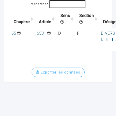
rechercher
Sens
Section
ocaux
Chapitre
Article
Désign
65
6531
D
F
DIVERS
DEBITE
Exporter les données
ociations