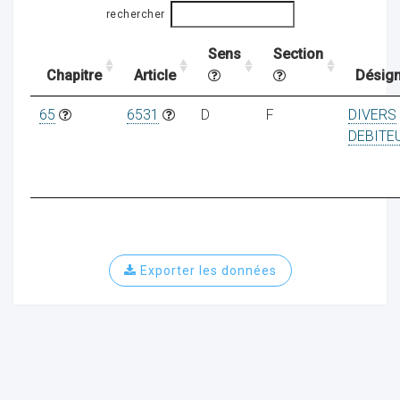
rechercher
Sens
Section
ocaux
Chapitre
Article
Désign
65
6531
D
F
DIVERS
DEBITE
Exporter les données
ociations