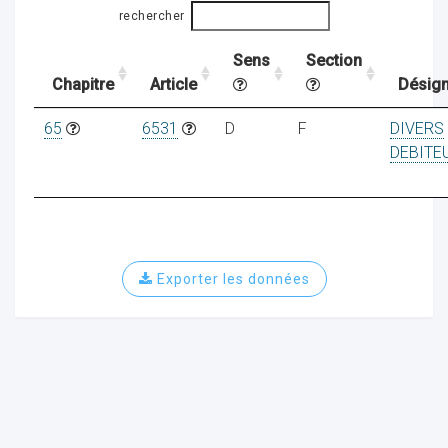
rechercher
Sens
Section
ocaux
Chapitre
Article
Désign
65
6531
D
F
DIVERS
DEBITE
Exporter les données
ociations