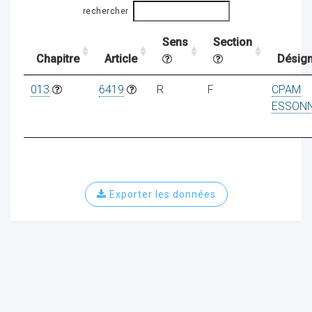
rechercher
Sens
Section
ocaux
Chapitre
Article
Désign
013
6419
R
F
CPAM
ESSON
Exporter les données
ociations