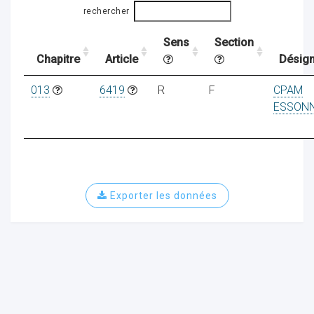
rechercher
Sens
Section
ocaux
Chapitre
Article
Désign
013
6419
R
F
CPAM
ESSON
Exporter les données
ociations