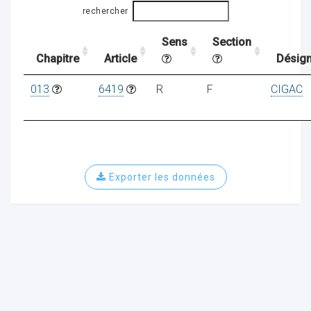
rechercher
Sens
Section
ocaux
Chapitre
Article
Désign
013
6419
R
F
CIGAC
Exporter les données
ociations