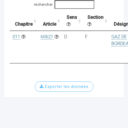
rechercher
Sens
Section
ocaux
Chapitre
Article
Désign
011
60621
D
F
GAZ DE
BORDE
Exporter les données
ociations