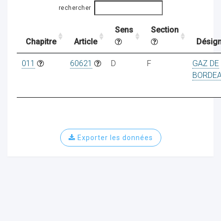
rechercher
Sens
Section
ocaux
Chapitre
Article
Désign
011
60621
D
F
GAZ DE
BORDE
Exporter les données
ociations