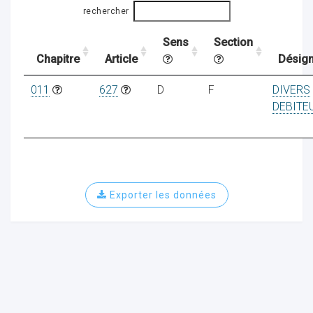
rechercher
Sens
Section
ocaux
Chapitre
Article
Désign
011
627
D
F
DIVERS
DEBITE
Exporter les données
ociations