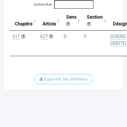
rechercher
Sens
Section
ocaux
Chapitre
Article
Désign
011
627
D
F
DIVERS
DEBITE
Exporter les données
ociations