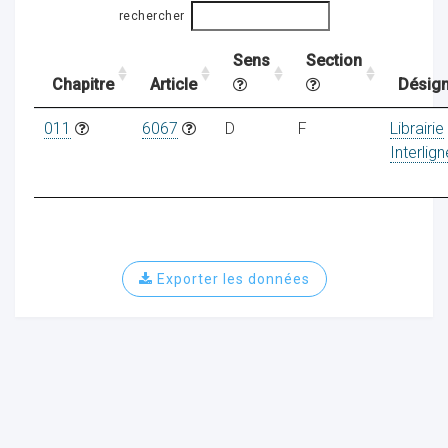
rechercher
Sens
Section
ocaux
Chapitre
Article
Désign
011
6067
D
F
Librairie
Interlig
Exporter les données
ociations