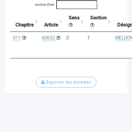
rechercher
Sens
Section
ocaux
Chapitre
Article
Désign
011
60632
D
F
WELDO
Exporter les données
ociations