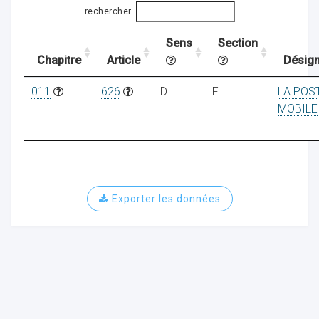
rechercher
Sens
Section
ocaux
Chapitre
Article
Désign
011
626
D
F
LA POS
MOBILE
Exporter les données
ociations