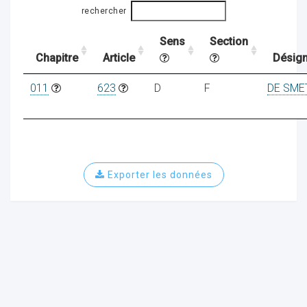
rechercher
Sens
Section
ocaux
Chapitre
Article
Désign
011
623
D
F
DE SME
Exporter les données
ociations