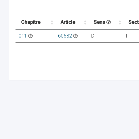
Chapitre
Article
Sens
Sec
011
60632
D
F