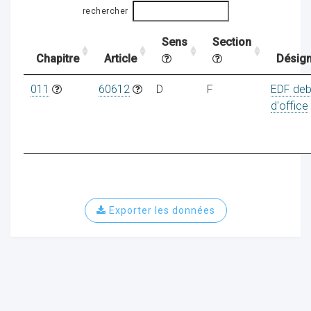
rechercher
Sens
Section
ocaux
Chapitre
Article
Désign
011
60612
D
F
EDF deb
d'office
Exporter les données
ociations