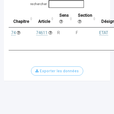
rechercher
Sens
Section
ocaux
Chapitre
Article
Désign
74
74611
R
F
ETAT
Exporter les données
ociations