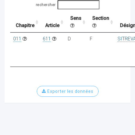
rechercher
Sens
Section
ocaux
Chapitre
Article
Désign
011
611
D
F
SITREV
Exporter les données
ociations