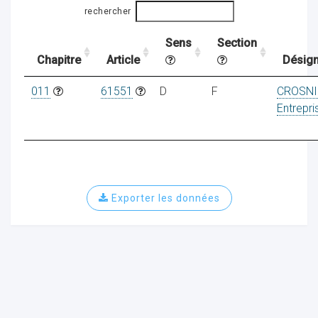
rechercher
Sens
Section
ocaux
Chapitre
Article
Désign
011
61551
D
F
CROSNI
Entrepri
Exporter les données
ociations