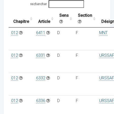
rechercher
Sens
Section
ocaux
Chapitre
Article
Désign
012
6411
D
F
MNT
012
6331
D
F
URSSAF
012
6332
D
F
URSSAF
ociations
012
6336
D
F
URSSAF