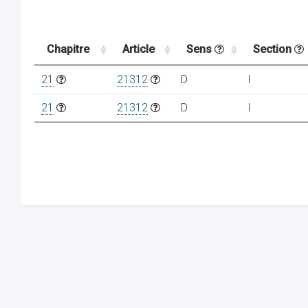
Chapitre
Article
Sens
Section
21
21312
D
I
21
21312
D
I