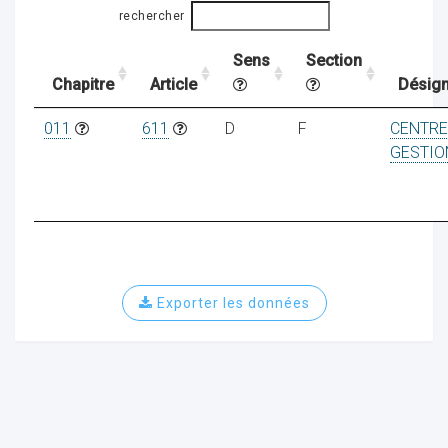
rechercher
Sens
Section
ocaux
Chapitre
Article
Désign
011
611
D
F
CENTRE
GESTIO
Exporter les données
ociations