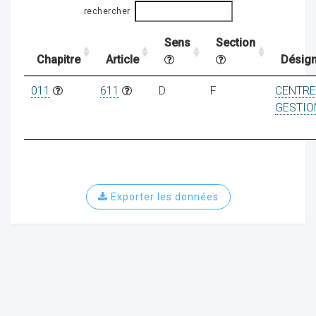
rechercher
Sens
Section
ocaux
Chapitre
Article
Désign
011
611
D
F
CENTRE
GESTIO
Exporter les données
ociations