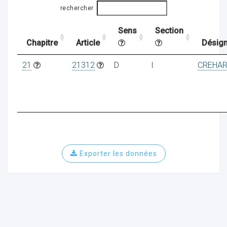
rechercher
Sens
Section
ocaux
Chapitre
Article
Désign
21
21312
D
I
CREHAR
Exporter les données
ociations