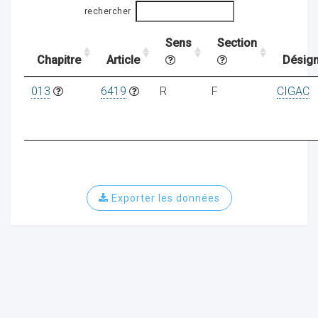
rechercher
Sens
Section
ocaux
Chapitre
Article
Désign
013
6419
R
F
CIGAC
Exporter les données
ociations