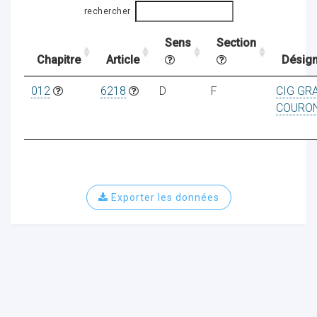
rechercher
Sens
Section
ocaux
Chapitre
Article
Désign
012
6218
D
F
CIG GR
COURO
Exporter les données
ociations