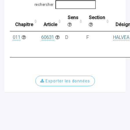
rechercher
Sens
Section
ocaux
Chapitre
Article
Désign
011
60631
D
F
HALVEA
Exporter les données
ociations