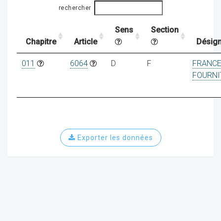
rechercher
Sens
Section
ocaux
Chapitre
Article
Désign
011
6064
D
F
FRANC
FOURNI
Exporter les données
ociations