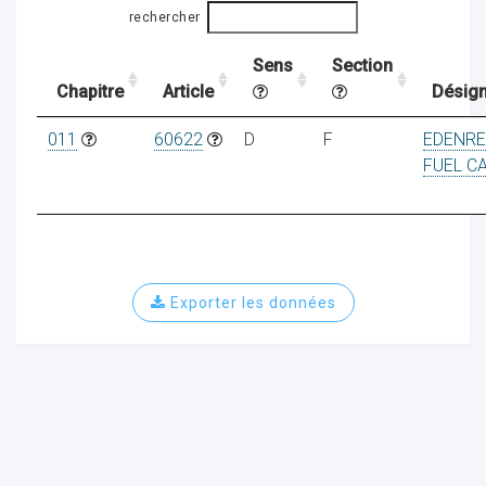
rechercher
Sens
Section
ocaux
Chapitre
Article
Désign
011
60622
D
F
EDENR
FUEL C
Exporter les données
ociations