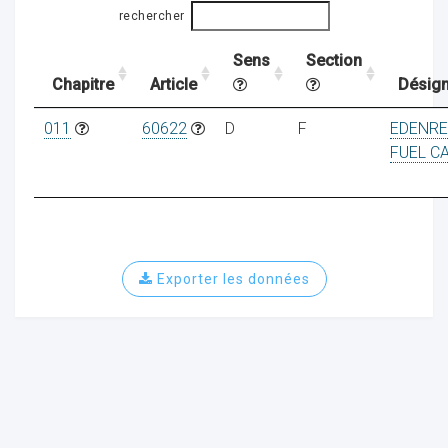
rechercher
Sens
Section
ocaux
Chapitre
Article
Désign
011
60622
D
F
EDENR
FUEL C
Exporter les données
ociations