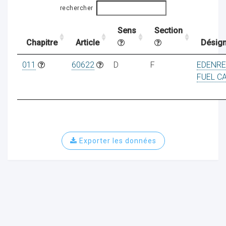
rechercher
Sens
Section
ocaux
Chapitre
Article
Désign
011
60622
D
F
EDENR
FUEL C
Exporter les données
ociations