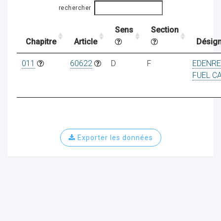
rechercher
Sens
Section
ocaux
Chapitre
Article
Désign
011
60622
D
F
EDENR
FUEL C
Exporter les données
ociations