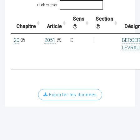
rechercher
Sens
Section
ocaux
Chapitre
Article
Désign
20
2051
D
I
BERGE
LEVRAU
Exporter les données
ociations